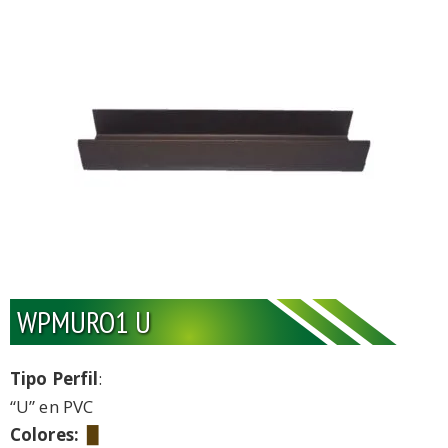
WPMURO1 U
Tipo Perfil
:
“U” en PVC
Colores:
▉