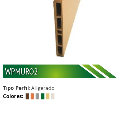
WPMURO2
Tipo Perfil
: Aligerado
Colores:
▉
▉
▉
▉
▉
▉