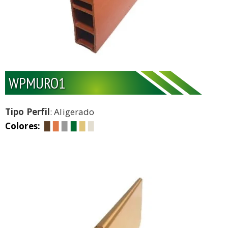
WPMURO1
Tipo Perfil
: Aligerado
Colores:
▉
▉
▉
▉
▉
▉