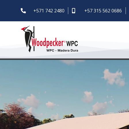
+571 742 2480
+57 315 562 0686