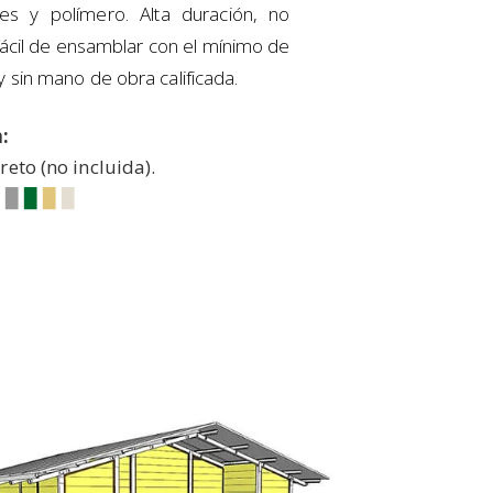
les y polímero. Alta duración, no
fácil de ensamblar con el mínimo de
 sin mano de obra calificada.
:
reto (no incluida).
▉
▉
▉
▉
▉